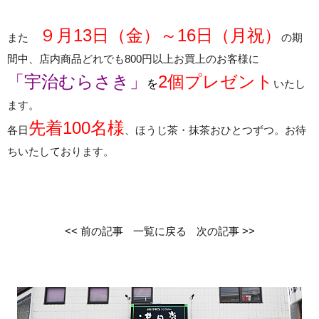
９月13日（金）～16日（月祝）
また
の期
間中、店内商品どれでも800円以上お買上のお客様に
「宇治むらさき」
2個プレゼント
を
いたし
ます。
先着100名様
各日
、ほうじ茶・抹茶おひとつずつ。お待
ちいたしております。
<< 前の記事
一覧に戻る
次の記事 >>