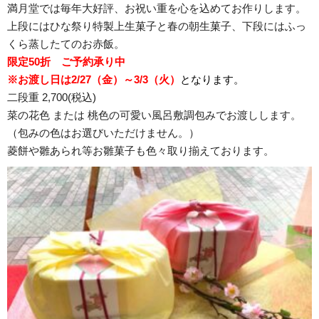
満月堂では毎年大好評、お祝い重を心を込めてお作りします。
上段にはひな祭り特製上生菓子と春の朝生菓子、下段にはふっ
くら蒸したてのお赤飯。
限定50折 ご予約承り中
※お渡し日は2/27（金）～3/3（火）
となります。
二段重 2,700(税込)
菜の花色 または 桃色の可愛い風呂敷調包みでお渡しします。
（包みの色はお選びいただけません。）
菱餅や雛あられ等お雛菓子も色々取り揃えております。