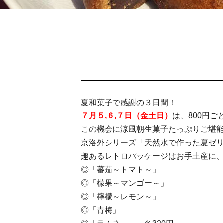
夏和菓子で感謝の３日間！
７月５,６,７日（金土日）
は、800円
この機会に涼風朝生菓子たっぷりご堪
京洛外シリーズ「天然水で作った夏ゼリ
趣あるレトロパッケージはお手土産に
◎「蕃茄～トマト～」
◎「檬果～マンゴー～」
◎「檸檬～レモン～」
◎「青梅」