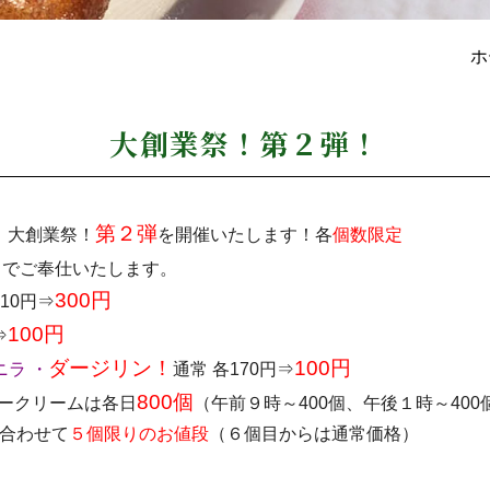
ホ
大創業祭！第２弾！
）
第２弾
大創業祭！
を開催いたします！各
個数限定
りでご奉仕いたします。
300円
510円⇒
100円
⇒
ダージリン！
100円
ニラ
・
通常 各170円⇒
800個
ークリームは各日
（午前９時～400個、午後１時～400
計合わせて
５個限りのお値段
（６個目からは通常価格）