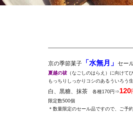
「水無月」
京の季節菓子
セー
夏越の祓
（なごしのはらえ）に向けて
もっちりしっかりコシのあるういろう
120
白、黒糖、抹茶
各種170円⇒
限定数500個
＊数量限定のセール品ですので、ご予