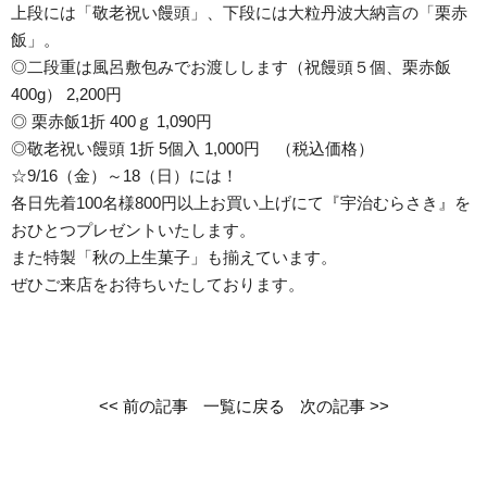
上段には「敬老祝い饅頭」、下段には大粒丹波大納言の「栗赤
飯」。
◎二段重は風呂敷包みでお渡しします（祝饅頭５個、栗赤飯
400g） 2,200円
◎ 栗赤飯1折 400ｇ 1,090円
◎敬老祝い饅頭 1折 5個入 1,000円 （税込価格）
☆9/16（金）～18（日）には！
各日先着100名様800円以上お買い上げにて『宇治むらさき』を
おひとつプレゼントいたします。
また特製「秋の上生菓子」も揃えています。
ぜひご来店をお待ちいたしております。
<< 前の記事
一覧に戻る
次の記事 >>