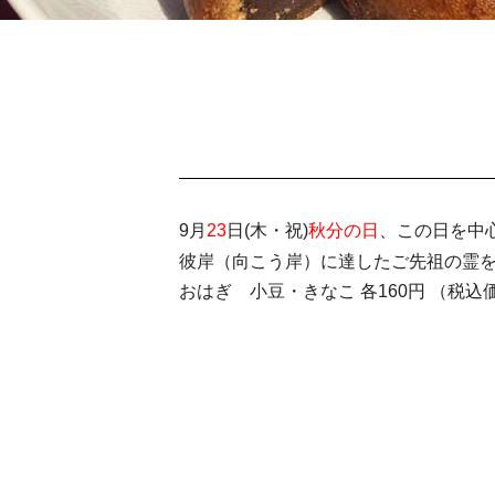
9月
23
日(木・祝)
秋分の日
、この日を中
彼岸（向こう岸）に達したご先祖の霊
おはぎ 小豆・きなこ 各160円 （税込