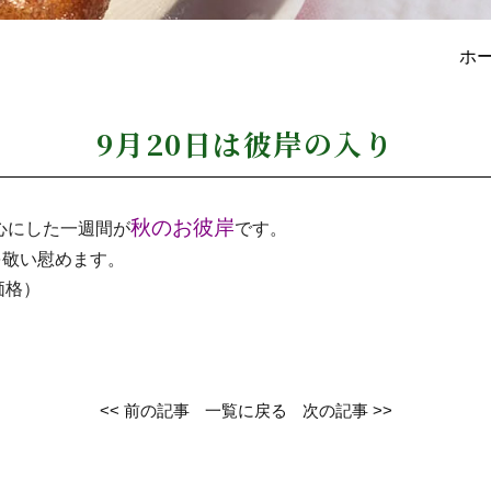
ホ
9月20日は彼岸の入り
秋のお彼岸
心にした一週間が
です。
を敬い慰めます。
価格）
<< 前の記事
一覧に戻る
次の記事 >>